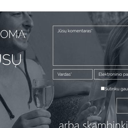
DOMA
ŪSŲ
Sutinku gaut
arba skambink