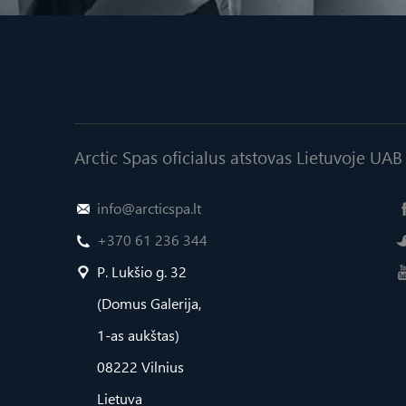
Arctic Spas oficialus atstovas Lietuvoje U
info@arcticspa.lt
+370 61 236 344
P. Lukšio g. 32
(Domus Galerija,
1-as aukštas)
08222 Vilnius
Lietuva