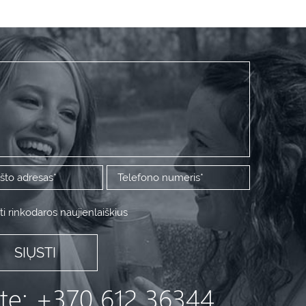
i rinkodaros naujienlaiškius
ite: +370 612 36344