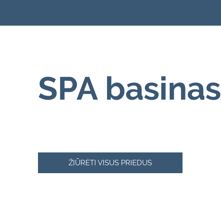
SPA basina
ŽIŪRĖTI VISUS PRIEDUS