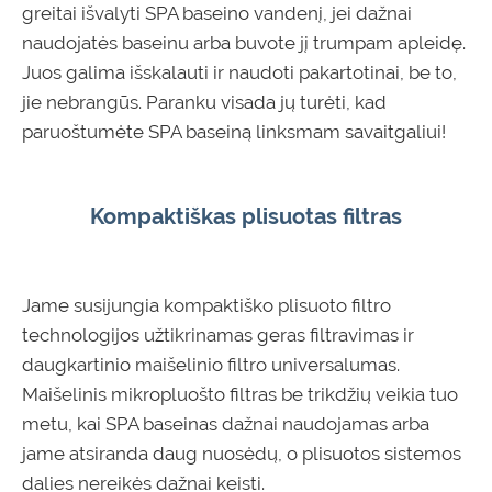
greitai išvalyti SPA baseino vandenį, jei dažnai
naudojatės baseinu arba buvote jį trumpam apleidę.
Juos galima išskalauti ir naudoti pakartotinai, be to,
jie nebrangūs. Paranku visada jų turėti, kad
paruoštumėte SPA baseiną linksmam savaitgaliui!
Kompaktiškas plisuotas filtras
Jame susijungia kompaktiško plisuoto filtro
technologijos užtikrinamas geras filtravimas ir
daugkartinio maišelinio filtro universalumas.
Maišelinis mikropluošto filtras be trikdžių veikia tuo
metu, kai SPA baseinas dažnai naudojamas arba
jame atsiranda daug nuosėdų, o plisuotos sistemos
dalies nereikės dažnai keisti.