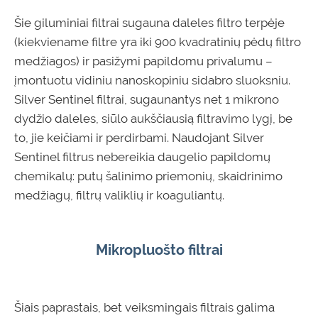
Šie giluminiai filtrai sugauna daleles filtro terpėje
(kiekviename filtre yra iki 900 kvadratinių pėdų filtro
medžiagos) ir pasižymi papildomu privalumu –
įmontuotu vidiniu nanoskopiniu sidabro sluoksniu.
Silver Sentinel filtrai, sugaunantys net 1 mikrono
dydžio daleles, siūlo aukščiausią filtravimo lygį, be
to, jie keičiami ir perdirbami. Naudojant Silver
Sentinel filtrus nebereikia daugelio papildomų
chemikalų: putų šalinimo priemonių, skaidrinimo
medžiagų, filtrų valiklių ir koaguliantų.
Mikropluošto filtrai
Šiais paprastais, bet veiksmingais filtrais galima