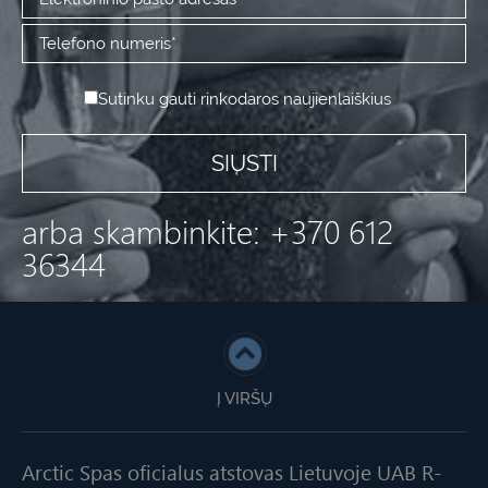
Sutinku gauti rinkodaros naujienlaiškius
arba skambinkite: +370 612
36344
Į VIRŠŲ
Arctic Spas oficialus atstovas Lietuvoje UAB R-