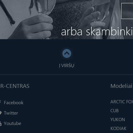
arba skambink
Į VIRŠŲ
AB R-CENTRAS
Modeliai
ARCTIC FO
Facebook
CUB
Twitter
YUKON
Youtube
KODIAK