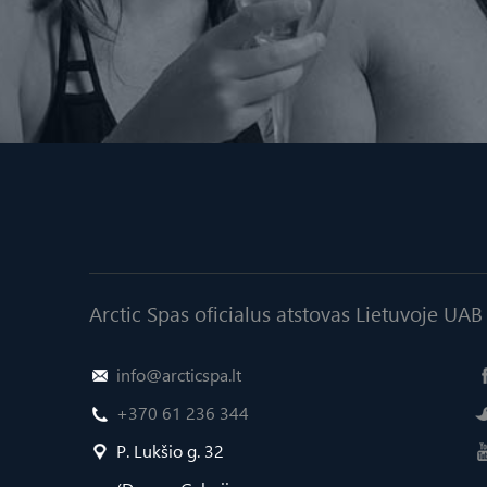
Arctic Spas oficialus atstovas Lietuvoje U
info@arcticspa.lt
+370 61 236 344
P. Lukšio g. 32