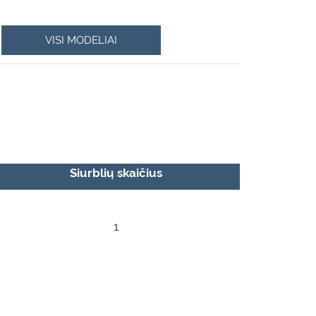
VISI MODELIAI
Siurblių skaičius
1