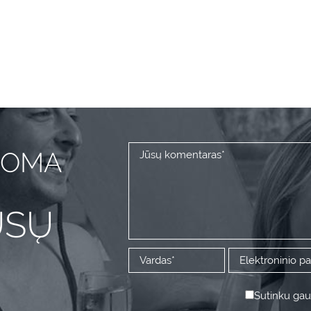
DOMA
ŪSŲ
Sutinku gaut