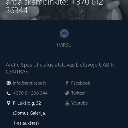
arba skambinkite: +370 612
36344
Į VIRŠŲ
Arctic Spas oficialus atstovas Lietuvoje UAB R-
CENTRAS
info@arcticspa.lt
Facebook
+370 61 236 344
Twitter
P. Lukšio g. 32
Youtube
(Domus Galerija,
1-as aukštas)