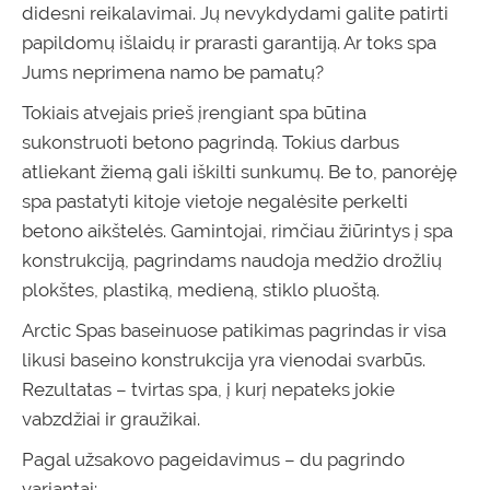
didesni reikalavimai. Jų nevykdydami galite patirti
papildomų išlaidų ir prarasti garantiją. Ar toks spa
Jums neprimena namo be pamatų?
Tokiais atvejais prieš įrengiant spa būtina
sukonstruoti betono pagrindą. Tokius darbus
atliekant žiemą gali iškilti sunkumų. Be to, panorėję
spa pastatyti kitoje vietoje negalėsite perkelti
betono aikštelės. Gamintojai, rimčiau žiūrintys į spa
konstrukciją, pagrindams naudoja medžio drožlių
plokštes, plastiką, medieną, stiklo pluoštą.
Arctic Spas baseinuose patikimas pagrindas ir visa
likusi baseino konstrukcija yra vienodai svarbūs.
Rezultatas – tvirtas spa, į kurį nepateks jokie
vabzdžiai ir graužikai.
Pagal užsakovo pageidavimus – du pagrindo
variantai: