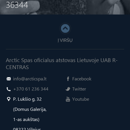
36344
Į VIRŠŲ
Arctic Spas oficialus atstovas Lietuvoje UAB R-
CENTRAS
info@arcticspa.lt
Facebook
+370 61 236 344
Twitter
P. Lukšio g. 32
Youtube
(Domus Galerija,
1-as aukštas)
08222 Vilnius