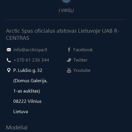
Į VIRŠŲ
Arctic Spas oficialus atstovas Lietuvoje UAB R-
CENTRAS
info@arcticspa.lt
Facebook
+370 61 236 344
Twitter
P. Lukšio g. 32
Youtube
(Domus Galerija,
1-as aukštas)
08222 Vilnius
Lietuva
Modeliai