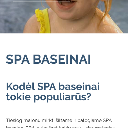
SPA BASEINAI
Kodėl
SPA
baseinai
tokie populiarūs?
Tiesiog malonu mirkti šiltame ir patogiame
SPA
baseine. Būti lauke (bet kokiu oru) – dar maloniau.