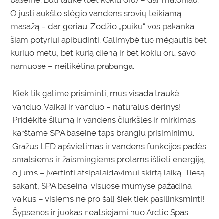
O justi aukšto slėgio vandens srovių teikiamą
masažą – dar geriau. Žodžio „puiku“ vos pakanka
šiam potyriui apibūdinti. Galimybė tuo mėgautis bet
kuriuo metu, bet kurią dieną ir bet kokiu oru savo
namuose – neįtikėtina prabanga.
Kiek tik galime prisiminti, mus visada traukė
vanduo.
V
aikai ir vanduo – natūralus derinys!
Pridėkite šilumą ir vandens čiurkšles ir mirkimas
karštame
SPA
baseine taps brangiu prisiminimu.
Gražus LED apšvietimas ir vandens funkcijos padės
smalsiems ir žaismingiems protams išlieti energiją,
o j
ums –
įvertinti atsipalaidavimui skirtą laiką. Tiesą
sakant,
SPA
baseinai visuose mumyse pažadina
vaikus – visiems ne pro šalį šiek tiek pasilinksminti!
Šypsenos ir juokas neatsiejami nuo
Arctic
Spas