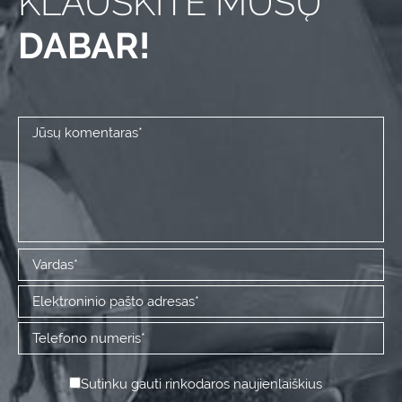
KLAUSKITE MŪSŲ
DABAR!
Sutinku gauti rinkodaros naujienlaiškius