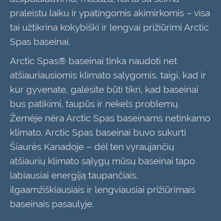
praleistu laiku ir ypatingomis akimirkomis – visa
tai užtikrina kokybiški ir
lengvai prižiūrimi
Arctic
Spa
s
baseinai.
Arctic Spas®
baseinai tinka naudoti net
atšiauriausiomis klimato sąlygomis,
taigi
, kad ir
kur
gyvenate
, galėsite būti tikri, kad baseinai
bus patikimi, taupūs ir nekels problemų.
Žemėje nėra Arctic Spa
s
baseinams netinkamo
klimato. Arctic Spa
s
baseinai buvo sukurti
Šiaurės Kanadoje – dėl ten vyraujančių
atšiaurių klimato sąlygų mūsų baseinai tapo
labiausiai energiją taupančiais,
ilgaamžiškiausiais ir lengviausiai prižiūrimais
baseinais pasaulyje.