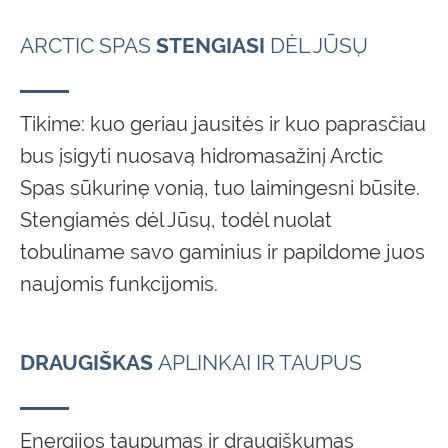
ARCTIC SPAS
STENGIASI
DĖL JŪSŲ
Tikime: kuo geriau jausitės ir kuo paprasčiau
bus įsigyti nuosavą hidromasažinį Arctic
Spas sūkurinę vonią, tuo laimingesni būsite.
Stengiamės dėl Jūsų, todėl nuolat
tobuliname savo gaminius ir papildome juos
naujomis funkcijomis.
DRAUGIŠKAS
APLINKAI IR TAUPUS
Energijos taupumas ir draugiškumas