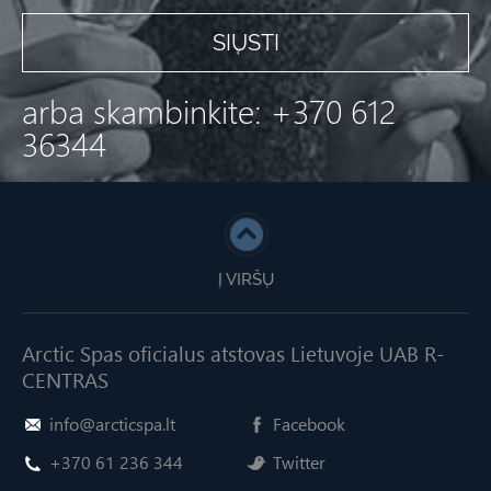
arba skambinkite: +370 612
36344
Į VIRŠŲ
Arctic Spas oficialus atstovas Lietuvoje UAB R-
CENTRAS
info@arcticspa.lt
Facebook
+370 61 236 344
Twitter