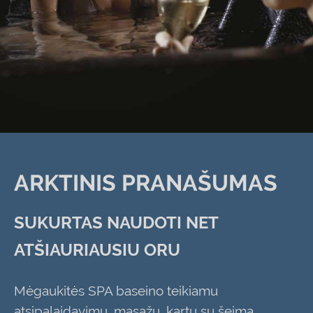
ARKTINIS PRANAŠUMAS
SUKURTAS NAUDOTI NET
ATŠIAURIAUSIU ORU
Mėgaukitės SPA baseino teikiamu
atsipalaidavimu, masažu, kartu su šeima