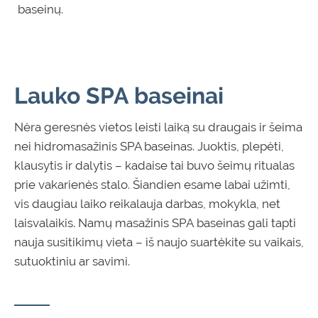
baseinų.
Lauko SPA baseinai
Nėra geresnės vietos leisti laiką su draugais ir šeima
nei hidromasažinis
SPA
baseinas. Juoktis, plepėti,
klausytis ir dalytis – kadaise tai buvo šeimų ritualas
prie vakarienės stalo. Šiandien esame
labai
užimti,
vis daugiau laiko reikalauja darbas, mokykla, net
laisvalaikis. Namų masažinis
SPA
baseinas gali tapti
nauja susitikimų vieta – iš naujo suartėkite su vaikais,
sutuoktiniu ar savimi.